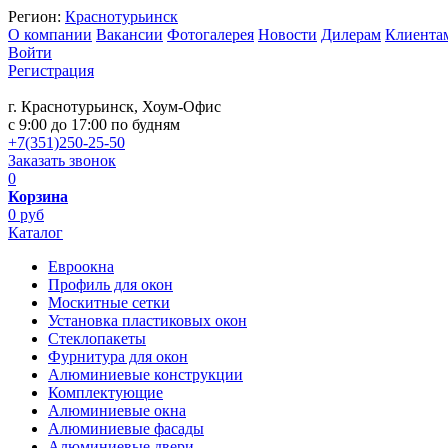
Регион:
Краснотурьинск
О компании
Вакансии
Фотогалерея
Новости
Дилерам
Клиента
Войти
Регистрация
г. Краснотурьинск, Хоум-Офис
c 9:00 до 17:00 по будням
+7(351)250-25-50
Заказать звонок
0
Корзина
0 руб
Каталог
Евроокна
Профиль для окон
Москитные сетки
Установка пластиковых окон
Стеклопакеты
Фурнитура для окон
Алюминиевые конструкции
Комплектующие
Алюминиевые окна
Алюминиевые фасады
Алюминиевые двери