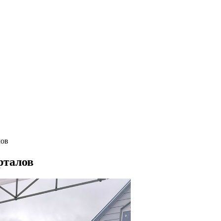
лов
рталов