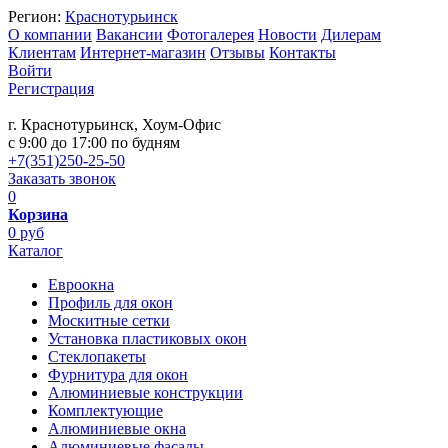
Регион:
Краснотурьинск
О компании
Вакансии
Фотогалерея
Новости
Дилерам
Клиентам
Интернет-магазин
Отзывы
Контакты
Войти
Регистрация
г. Краснотурьинск, Хоум-Офис
c 9:00 до 17:00 по будням
+7(351)250-25-50
Заказать звонок
0
Корзина
0 руб
Каталог
Евроокна
Профиль для окон
Москитные сетки
Установка пластиковых окон
Стеклопакеты
Фурнитура для окон
Алюминиевые конструкции
Комплектующие
Алюминиевые окна
Алюминиевые фасады