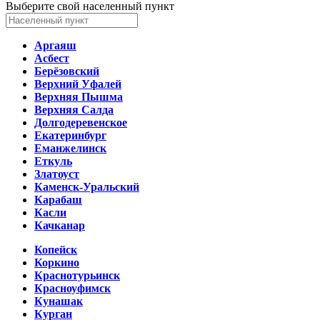
Выберите свой населенный пункт
Аргаяш
Асбест
Берёзовский
Верхний Уфалей
Верхняя Пышма
Верхняя Салда
Долгодеревенское
Екатеринбург
Еманжелинск
Еткуль
Златоуст
Каменск-Уральский
Карабаш
Касли
Качканар
Копейск
Коркино
Краснотурьинск
Красноуфимск
Кунашак
Курган