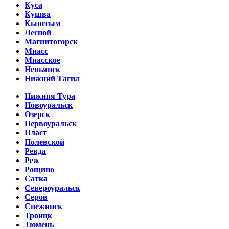
Куса
Кушва
Кыштым
Лесной
Магнитогорск
Миасс
Миасское
Невьянск
Нижний Тагил
Нижняя Тура
Новоуральск
Озерск
Первоуральск
Пласт
Полевской
Ревда
Реж
Рощино
Сатка
Североуральск
Серов
Снежинск
Троицк
Тюмень